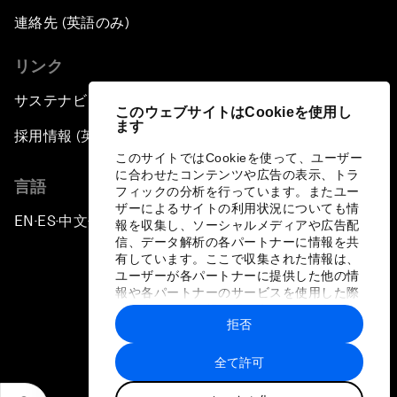
連絡先 (英語のみ)
リンク
サステナビリティへの取り組み
このウェブサイトはCookieを使用し
ます
採用情報 (英語のみ)
このサイトではCookieを使って、ユーザー
に合わせたコンテンツや広告の表示、トラ
言語
フィックの分析を行っています。またユー
ザーによるサイトの利用状況についても情
EN
ES
中文
日本語
▪
▪
▪
報を収集し、ソーシャルメディアや広告配
信、データ解析の各パートナーに情報を共
有しています。ここで収集された情報は、
ユーザーが各パートナーに提供した他の情
報や各パートナーのサービスを使用した際
に収集された情報と組み合わされ、各パー
拒否
トナーによって使用されることがありま
プライバシーポリシーと利用規約
す。
全て許可
サイトマップ