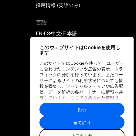
採用情報 (英語のみ)
て
言語
EN
ES
中文
日本語
▪
▪
▪
このウェブサイトはCookieを使用し
ます
このサイトではCookieを使って、ユーザー
に合わせたコンテンツや広告の表示、トラ
フィックの分析を行っています。またユー
ザーによるサイトの利用状況についても情
報を収集し、ソーシャルメディアや広告配
信、データ解析の各パートナーに情報を共
有しています。ここで収集された情報は、
ユーザーが各パートナーに提供した他の情
報や各パートナーのサービスを使用した際
拒否
に収集された情報と組み合わされ、各パー
トナーによって使用されることがありま
全て許可
す。
カスタム化