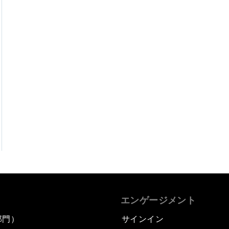
エンゲージメント
部門）
サインイン