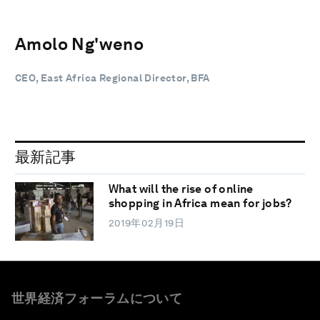
Amolo Ng'weno
CEO, East Africa Regional Director, BFA
最新記事
What will the rise of online
shopping in Africa mean for jobs?
2019年02月19日
世界経済フォーラムについて