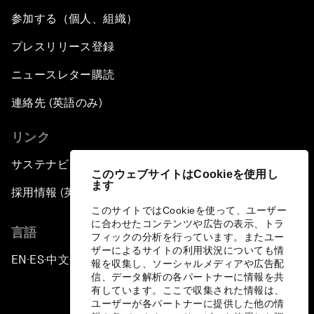
参加する（個人、組織）
プレスリリース登録
ニュースレター購読
連絡先 (英語のみ)
リンク
サステナビリティへの取り組み
このウェブサイトはCookieを使用し
ます
採用情報 (英語のみ)
このサイトではCookieを使って、ユーザー
に合わせたコンテンツや広告の表示、トラ
言語
フィックの分析を行っています。またユー
ザーによるサイトの利用状況についても情
EN
ES
中文
日本語
▪
▪
▪
報を収集し、ソーシャルメディアや広告配
信、データ解析の各パートナーに情報を共
有しています。ここで収集された情報は、
ユーザーが各パートナーに提供した他の情