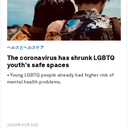
ヘルスとヘルスケア
The coronavirus has shrunk LGBTQ
youth's safe spaces
• Young LGBTQ people already had higher risk of
mental health problems.
2020年07月31日