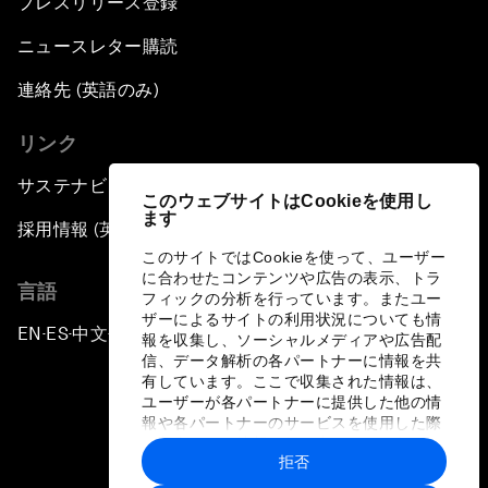
プレスリリース登録
ニュースレター購読
連絡先 (英語のみ)
リンク
サステナビリティへの取り組み
このウェブサイトはCookieを使用し
ます
採用情報 (英語のみ)
このサイトではCookieを使って、ユーザー
に合わせたコンテンツや広告の表示、トラ
言語
フィックの分析を行っています。またユー
ザーによるサイトの利用状況についても情
EN
ES
中文
日本語
▪
▪
▪
報を収集し、ソーシャルメディアや広告配
信、データ解析の各パートナーに情報を共
有しています。ここで収集された情報は、
ユーザーが各パートナーに提供した他の情
報や各パートナーのサービスを使用した際
に収集された情報と組み合わされ、各パー
拒否
トナーによって使用されることがありま
プライバシーポリシーと利用規約
す。