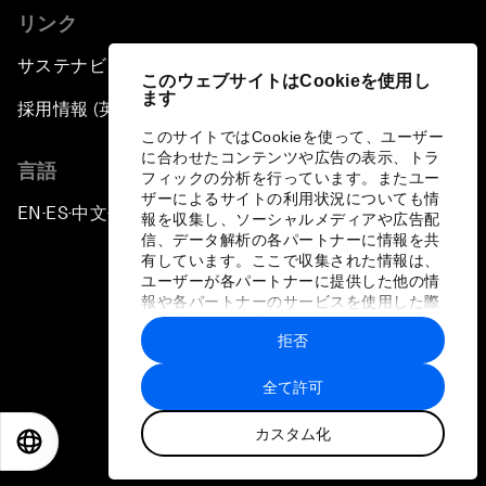
リンク
サステナビリティへの取り組み
このウェブサイトはCookieを使用し
ます
採用情報 (英語のみ)
このサイトではCookieを使って、ユーザー
に合わせたコンテンツや広告の表示、トラ
言語
フィックの分析を行っています。またユー
ザーによるサイトの利用状況についても情
EN
ES
中文
日本語
▪
▪
▪
報を収集し、ソーシャルメディアや広告配
信、データ解析の各パートナーに情報を共
有しています。ここで収集された情報は、
ユーザーが各パートナーに提供した他の情
報や各パートナーのサービスを使用した際
に収集された情報と組み合わされ、各パー
拒否
トナーによって使用されることがありま
プライバシーポリシーと利用規約
す。
全て許可
サイトマップ
カスタム化
©
2026
世界経済フォーラム
EN
ES
中文
日本語