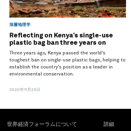
深層地理学
Reflecting on Kenya’s single-use
plastic bag ban three years on
Three years ago, Kenya passed the world’s
toughest ban on single-use plastic bags, helping to
establish the country’s position as a leader in
environmental conservation.
2020年11月25日
世界経済フォーラムについて
詳細