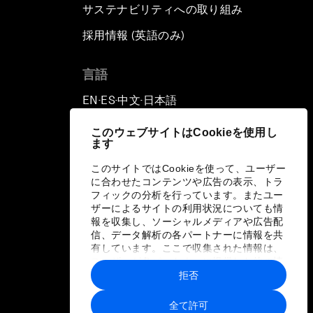
サステナビリティへの取り組み
採用情報 (英語のみ)
て
言語
EN
ES
中文
日本語
▪
▪
▪
このウェブサイトはCookieを使用し
ます
このサイトではCookieを使って、ユーザー
に合わせたコンテンツや広告の表示、トラ
フィックの分析を行っています。またユー
ザーによるサイトの利用状況についても情
報を収集し、ソーシャルメディアや広告配
信、データ解析の各パートナーに情報を共
有しています。ここで収集された情報は、
ユーザーが各パートナーに提供した他の情
報や各パートナーのサービスを使用した際
拒否
に収集された情報と組み合わされ、各パー
トナーによって使用されることがありま
全て許可