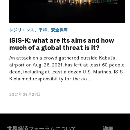
レジリエンス、平和、安全保障
ISIS-K: what are its aims and how
much of a global threat is it?
An attack on a crowd gathered outside Kabul’s
airport on Aug. 26, 2021, has left at least 60 people
dead, including at least a dozen U.S. Marines. ISIS-
K claimed responsibility for the co...
2021年08月27日
世界経済フォーラムについて
詳細