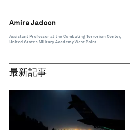
Amira Jadoon
Assistant Professor at the Combating Terrorism Center,
United States Military Academy West Point
最新記事