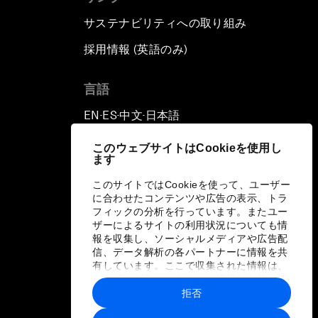
サステナビリティへの取り組み
採用情報 (英語のみ)
て
言語
EN
ES
中文
日本語
▪
▪
▪
このウェブサイトはCookieを使用し
ます
このサイトではCookieを使って、ユーザー
に合わせたコンテンツや広告の表示、トラ
フィックの分析を行っています。またユー
ザーによるサイトの利用状況についても情
報を収集し、ソーシャルメディアや広告配
信、データ解析の各パートナーに情報を共
有しています。ここで収集された情報は、
ユーザーが各パートナーに提供した他の情
報や各パートナーのサービスを使用した際
拒否
に収集された情報と組み合わされ、各パー