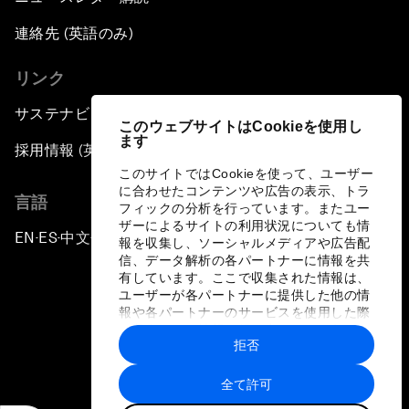
連絡先 (英語のみ)
リンク
サステナビリティへの取り組み
このウェブサイトはCookieを使用し
ます
採用情報 (英語のみ)
このサイトではCookieを使って、ユーザー
に合わせたコンテンツや広告の表示、トラ
言語
フィックの分析を行っています。またユー
ザーによるサイトの利用状況についても情
EN
ES
中文
日本語
▪
▪
▪
報を収集し、ソーシャルメディアや広告配
信、データ解析の各パートナーに情報を共
有しています。ここで収集された情報は、
ユーザーが各パートナーに提供した他の情
報や各パートナーのサービスを使用した際
に収集された情報と組み合わされ、各パー
拒否
トナーによって使用されることがありま
プライバシーポリシーと利用規約
す。
全て許可
サイトマップ