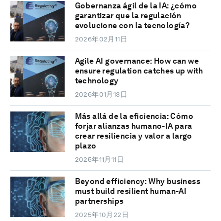
Gobernanza ágil de la IA: ¿cómo
garantizar que la regulación
evolucione con la tecnología?
2026年02月11日
Agile AI governance: How can we
ensure regulation catches up with
technology
2026年01月13日
Más allá de la eficiencia: Cómo
forjar alianzas humano-IA para
crear resiliencia y valor a largo
plazo
2025年11月11日
Beyond efficiency: Why business
must build resilient human-AI
partnerships
2025年10月22日