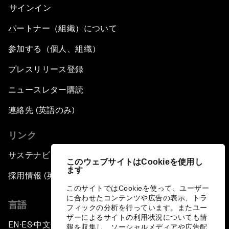
サインイン
パートナー（組織）について
参加する（個人、組織）
プレスリリース登録
ニュースレター購読
連絡先 (英語のみ)
リンク
サステナビリティへの取り組み
このウェブサイトはCookieを使用し
ます
採用情報 (英語のみ)
このサイトではCookieを使って、ユーザー
に合わせたコンテンツや広告の表示、トラ
言語
フィックの分析を行っています。またユー
ザーによるサイトの利用状況についても情
EN
ES
中文
日本語
▪
▪
▪
報を収集し、ソーシャルメディアや広告配