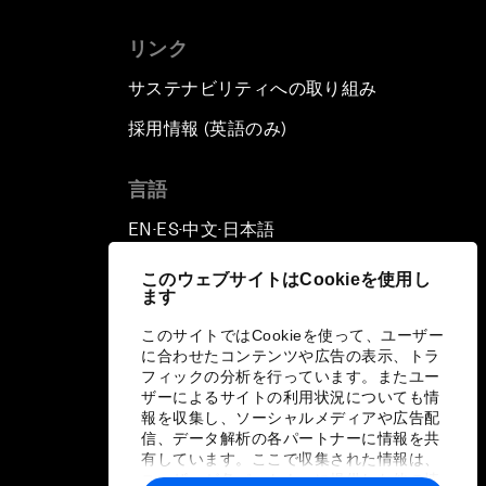
リンク
サステナビリティへの取り組み
採用情報 (英語のみ)
て
言語
EN
ES
中文
日本語
▪
▪
▪
このウェブサイトはCookieを使用し
ます
このサイトではCookieを使って、ユーザー
に合わせたコンテンツや広告の表示、トラ
フィックの分析を行っています。またユー
ザーによるサイトの利用状況についても情
報を収集し、ソーシャルメディアや広告配
信、データ解析の各パートナーに情報を共
有しています。ここで収集された情報は、
ユーザーが各パートナーに提供した他の情