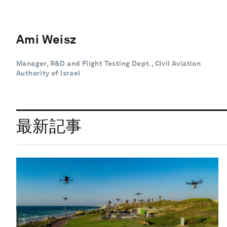
Ami Weisz
Manager, R&D and Flight Testing Dept., Civil Aviation
Authority of Israel
最新記事