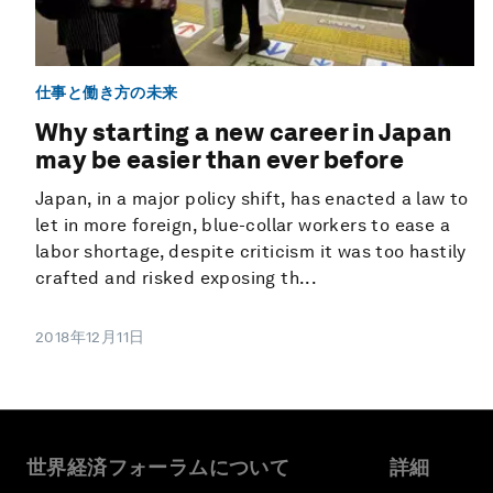
仕事と働き方の未来
Why starting a new career in Japan
may be easier than ever before
Japan, in a major policy shift, has enacted a law to
let in more foreign, blue-collar workers to ease a
labor shortage, despite criticism it was too hastily
crafted and risked exposing th...
2018年12月11日
世界経済フォーラムについて
詳細