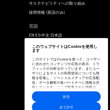
サステナビリティへの取り組み
採用情報 (英語のみ)
て
言語
EN
ES
中文
日本語
▪
▪
▪
このウェブサイトはCookieを使用し
ます
このサイトではCookieを使って、ユーザー
に合わせたコンテンツや広告の表示、トラ
フィックの分析を行っています。またユー
ザーによるサイトの利用状況についても情
報を収集し、ソーシャルメディアや広告配
信、データ解析の各パートナーに情報を共
有しています。ここで収集された情報は、
ユーザーが各パートナーに提供した他の情
報や各パートナーのサービスを使用した際
拒否
に収集された情報と組み合わされ、各パー
トナーによって使用されることがありま
全て許可