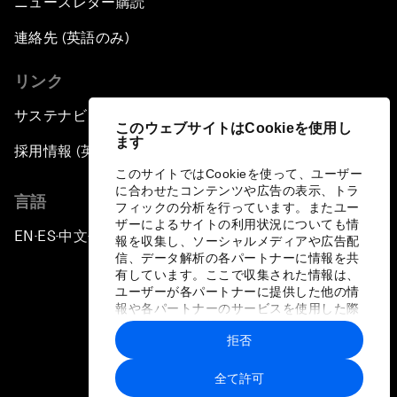
ニュースレター購読
連絡先 (英語のみ)
リンク
サステナビリティへの取り組み
このウェブサイトはCookieを使用し
ます
採用情報 (英語のみ)
このサイトではCookieを使って、ユーザー
に合わせたコンテンツや広告の表示、トラ
言語
フィックの分析を行っています。またユー
ザーによるサイトの利用状況についても情
EN
ES
中文
日本語
▪
▪
▪
報を収集し、ソーシャルメディアや広告配
信、データ解析の各パートナーに情報を共
有しています。ここで収集された情報は、
ユーザーが各パートナーに提供した他の情
報や各パートナーのサービスを使用した際
に収集された情報と組み合わされ、各パー
拒否
トナーによって使用されることがありま
プライバシーポリシーと利用規約
す。
全て許可
サイトマップ