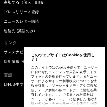
参加する（個人、組織）
プレスリリース登録
ニュースレター購読
連絡先 (英語のみ)
リンク
サステナビリティへの取り組み
このウェブサイトはCookieを使用し
ます
採用情報 (英語のみ)
このサイトではCookieを使って、ユーザー
に合わせたコンテンツや広告の表示、トラ
言語
フィックの分析を行っています。またユー
ザーによるサイトの利用状況についても情
EN
ES
中文
日本語
▪
▪
▪
報を収集し、ソーシャルメディアや広告配
信、データ解析の各パートナーに情報を共
有しています。ここで収集された情報は、
ユーザーが各パートナーに提供した他の情
報や各パートナーのサービスを使用した際