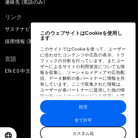
連絡先 (英語のみ)
リンク
サステナビリティへの取り組み
このウェブサイトはCookieを使用し
ます
採用情報 (英語のみ)
このサイトではCookieを使って、ユーザー
に合わせたコンテンツや広告の表示、トラ
言語
フィックの分析を行っています。またユー
ザーによるサイトの利用状況についても情
EN
ES
中文
日本語
▪
▪
▪
報を収集し、ソーシャルメディアや広告配
信、データ解析の各パートナーに情報を共
有しています。ここで収集された情報は、
ユーザーが各パートナーに提供した他の情
報や各パートナーのサービスを使用した際
に収集された情報と組み合わされ、各パー
拒否
トナーによって使用されることがありま
プライバシーポリシーと利用規約
す。
全て許可
サイトマップ
カスタム化
©
2026
世界経済フォーラム
EN
ES
中文
日本語