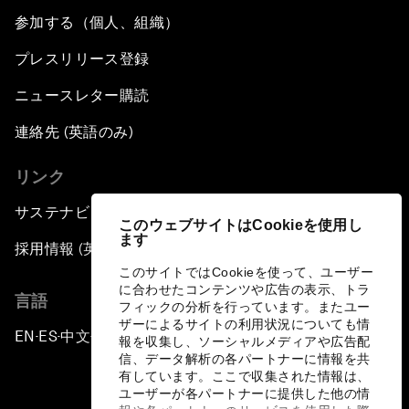
参加する（個人、組織）
プレスリリース登録
ニュースレター購読
連絡先 (英語のみ)
リンク
サステナビリティへの取り組み
このウェブサイトはCookieを使用し
ます
採用情報 (英語のみ)
このサイトではCookieを使って、ユーザー
に合わせたコンテンツや広告の表示、トラ
言語
フィックの分析を行っています。またユー
ザーによるサイトの利用状況についても情
EN
ES
中文
日本語
▪
▪
▪
報を収集し、ソーシャルメディアや広告配
信、データ解析の各パートナーに情報を共
有しています。ここで収集された情報は、
ユーザーが各パートナーに提供した他の情