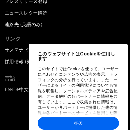
プレスリリース登録
ニュースレター購読
連絡先 (英語のみ)
リンク
サステナビリティへの取り組み
このウェブサイトはCookieを使用し
ます
採用情報 (英語のみ)
このサイトではCookieを使って、ユーザー
に合わせたコンテンツや広告の表示、トラ
言語
フィックの分析を行っています。またユー
ザーによるサイトの利用状況についても情
EN
ES
中文
日本語
▪
▪
▪
報を収集し、ソーシャルメディアや広告配
信、データ解析の各パートナーに情報を共
有しています。ここで収集された情報は、
ユーザーが各パートナーに提供した他の情
報や各パートナーのサービスを使用した際
に収集された情報と組み合わされ、各パー
拒否
トナーによって使用されることがありま
プライバシーポリシーと利用規約
す。