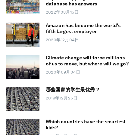
database has answers
2022年08月15日
Amazon has become the world's
fifth largest employer
2020年12月04日
Climate change will force millions
of us to move, but where will we go?
2020年09月04日
哪些国家的学生最优秀？
2019年12月26日
Which countries have the smartest
kids?