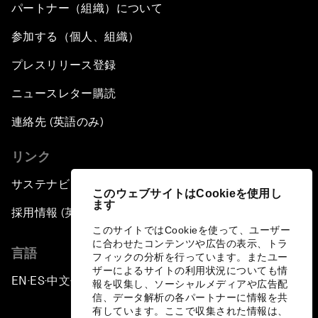
パートナー（組織）について
参加する（個人、組織）
プレスリリース登録
ニュースレター購読
連絡先 (英語のみ)
リンク
サステナビリティへの取り組み
このウェブサイトはCookieを使用し
ます
採用情報 (英語のみ)
このサイトではCookieを使って、ユーザー
に合わせたコンテンツや広告の表示、トラ
言語
フィックの分析を行っています。またユー
ザーによるサイトの利用状況についても情
EN
ES
中文
日本語
▪
▪
▪
報を収集し、ソーシャルメディアや広告配
信、データ解析の各パートナーに情報を共
有しています。ここで収集された情報は、