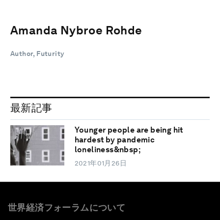
Amanda Nybroe Rohde
Author, Futurity
最新記事
Younger people are being hit
hardest by pandemic
loneliness&nbsp;
2021年01月26日
世界経済フォーラムについて