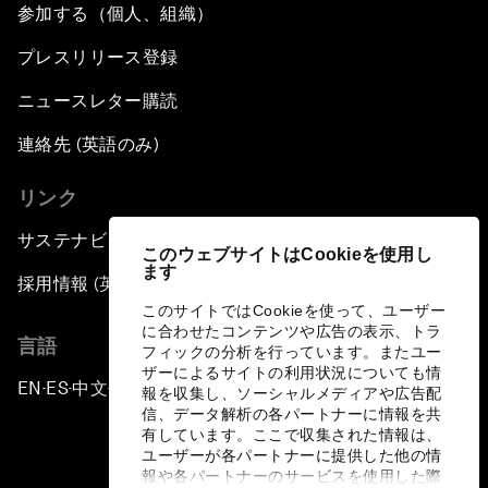
参加する（個人、組織）
プレスリリース登録
ニュースレター購読
連絡先 (英語のみ)
リンク
サステナビリティへの取り組み
このウェブサイトはCookieを使用し
ます
採用情報 (英語のみ)
このサイトではCookieを使って、ユーザー
に合わせたコンテンツや広告の表示、トラ
言語
フィックの分析を行っています。またユー
ザーによるサイトの利用状況についても情
EN
ES
中文
日本語
▪
▪
▪
報を収集し、ソーシャルメディアや広告配
信、データ解析の各パートナーに情報を共
有しています。ここで収集された情報は、
ユーザーが各パートナーに提供した他の情
報や各パートナーのサービスを使用した際