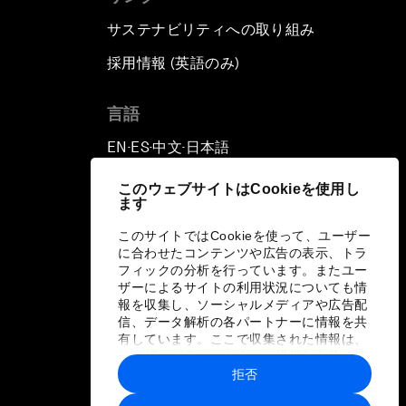
サステナビリティへの取り組み
採用情報 (英語のみ)
て
言語
EN
ES
中文
日本語
▪
▪
▪
このウェブサイトはCookieを使用し
ます
このサイトではCookieを使って、ユーザー
に合わせたコンテンツや広告の表示、トラ
フィックの分析を行っています。またユー
ザーによるサイトの利用状況についても情
報を収集し、ソーシャルメディアや広告配
信、データ解析の各パートナーに情報を共
有しています。ここで収集された情報は、
ユーザーが各パートナーに提供した他の情
報や各パートナーのサービスを使用した際
拒否
に収集された情報と組み合わされ、各パー