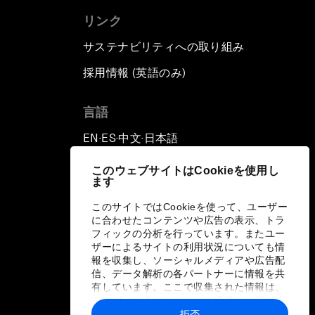
リンク
サステナビリティへの取り組み
採用情報 (英語のみ)
て
言語
EN
ES
中文
日本語
▪
▪
▪
このウェブサイトはCookieを使用し
ます
このサイトではCookieを使って、ユーザー
に合わせたコンテンツや広告の表示、トラ
フィックの分析を行っています。またユー
ザーによるサイトの利用状況についても情
報を収集し、ソーシャルメディアや広告配
信、データ解析の各パートナーに情報を共
有しています。ここで収集された情報は、
ユーザーが各パートナーに提供した他の情
報や各パートナーのサービスを使用した際
拒否