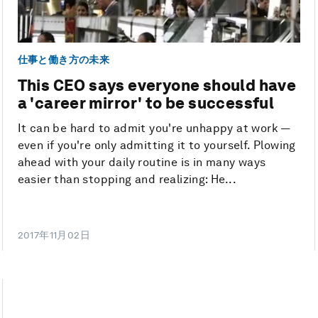
仕事と働き方の未来
This CEO says everyone should have
a 'career mirror' to be successful
It can be hard to admit you're unhappy at work —
even if you're only admitting it to yourself. Plowing
ahead with your daily routine is in many ways
easier than stopping and realizing: He...
2017年11月02日