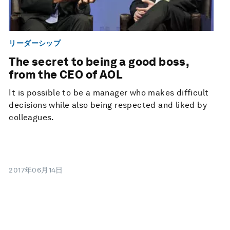
リーダーシップ
The secret to being a good boss,
from the CEO of AOL
It is possible to be a manager who makes difficult
decisions while also being respected and liked by
colleagues.
2017年06月14日