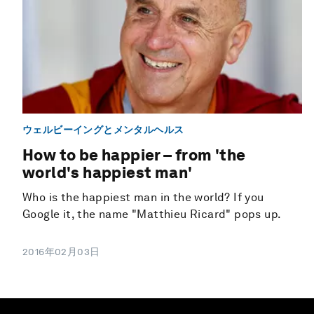
ウェルビーイングとメンタルヘルス
How to be happier – from 'the
world's happiest man'
Who is the happiest man in the world? If you
Google it, the name "Matthieu Ricard" pops up.
2016年02月03日