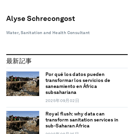
Alyse Schrecongost
Water, Sanitation and Health Consultant
最新記事
Por qué los datos pueden
transformar los servicios de
saneamiento en África
subsahariana
2025年09月02日
Royal flush: why data can
transform sanitation services in
sub-Saharan Africa