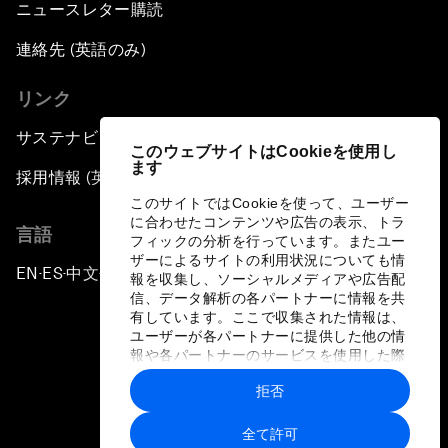
ニュースレター購読
連絡先 (英語のみ)
リンク
サステナビリティへの取り組み
このウェブサイトはCookieを使用し
ます
採用情報 (英語のみ)
このサイトではCookieを使って、ユーザー
に合わせたコンテンツや広告の表示、トラ
言語
フィックの分析を行っています。またユー
ザーによるサイトの利用状況についても情
EN
ES
中文
日本語
▪
▪
▪
報を収集し、ソーシャルメディアや広告配
信、データ解析の各パートナーに情報を共
有しています。ここで収集された情報は、
ユーザーが各パートナーに提供した他の情
報や各パートナーのサービスを使用した際
に収集された情報と組み合わされ、各パー
拒否
トナーによって使用されることがありま
プライバシーポリシーと利用規約
す。
全て許可
サイトマップ