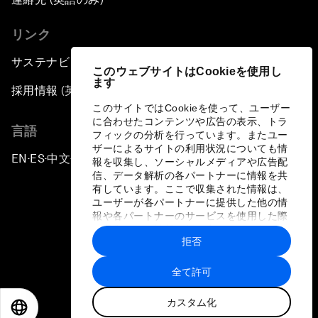
リンク
サステナビリティへの取り組み
このウェブサイトはCookieを使用し
ます
採用情報 (英語のみ)
このサイトではCookieを使って、ユーザー
に合わせたコンテンツや広告の表示、トラ
言語
フィックの分析を行っています。またユー
ザーによるサイトの利用状況についても情
EN
ES
中文
日本語
▪
▪
▪
報を収集し、ソーシャルメディアや広告配
信、データ解析の各パートナーに情報を共
有しています。ここで収集された情報は、
ユーザーが各パートナーに提供した他の情
報や各パートナーのサービスを使用した際
に収集された情報と組み合わされ、各パー
拒否
トナーによって使用されることがありま
プライバシーポリシーと利用規約
す。
全て許可
サイトマップ
カスタム化
©
2026
世界経済フォーラム
EN
ES
中文
日本語