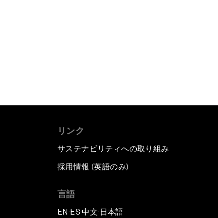
リンク
サステナビリティへの取り組み
採用情報 (英語のみ)
て
言語
EN
ES
中文
日本語
▪
▪
▪