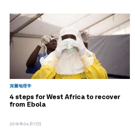
深層地理学
4 steps for West Africa to recover
from Ebola
2015年04月17日