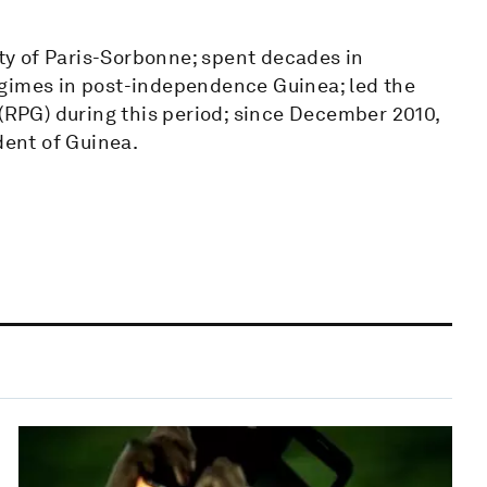
ity of Paris-Sorbonne; spent decades in
egimes in post-independence Guinea; led the
 (RPG) during this period; since December 2010,
dent of Guinea.