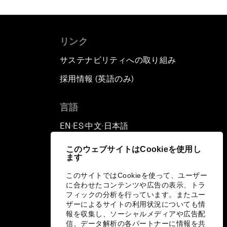
リンク
サステナビリティへの取り組み
採用情報 (英語のみ)
て
言語
EN
ES
中文
日本語
▪
▪
▪
このウェブサイトはCookieを使用し
ます
このサイトではCookieを使って、ユーザー
に合わせたコンテンツや広告の表示、トラ
フィックの分析を行っています。またユー
ザーによるサイトの利用状況についても情
報を収集し、ソーシャルメディアや広告配
信、データ解析の各パートナーに情報を共