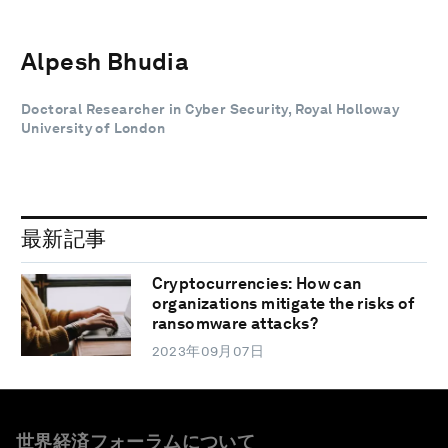
Alpesh Bhudia
Doctoral Researcher in Cyber Security, Royal Holloway
University of London
最新記事
Cryptocurrencies: How can
organizations mitigate the risks of
ransomware attacks?
2023年09月07日
世界経済フォーラムについて