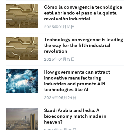
Cómo la convergencia tecnológica
está abriendo el paso a la quinta
revolución industrial
2025年01月13日
Technology convergence is leading
the way for the fifth industrial
revolution
2025年01月13日
How governments can attract
innovative manufacturing
industries and promote 4IR
technologies like AI
2024年06月24日
Saudi Arabia and India: A
bioeconomy match made in
heaven?
2024年04月26日