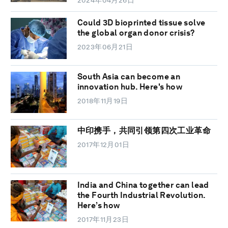
Could 3D bioprinted tissue solve
the global organ donor crisis?
2023年06月21日
South Asia can become an
innovation hub. Here's how
2018年11月19日
中印携手，共同引领第四次工业革命
2017年12月01日
India and China together can lead
the Fourth Industrial Revolution.
Here’s how
2017年11月23日