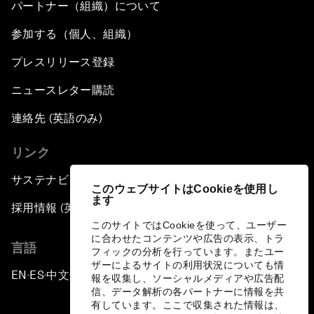
パートナー（組織）について
参加する（個人、組織）
プレスリリース登録
ニュースレター購読
連絡先 (英語のみ)
リンク
サステナビリティへの取り組み
このウェブサイトはCookieを使用し
ます
採用情報 (英語のみ)
このサイトではCookieを使って、ユーザー
に合わせたコンテンツや広告の表示、トラ
言語
フィックの分析を行っています。またユー
ザーによるサイトの利用状況についても情
EN
ES
中文
日本語
▪
▪
▪
報を収集し、ソーシャルメディアや広告配
信、データ解析の各パートナーに情報を共
有しています。ここで収集された情報は、