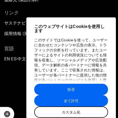
リンク
サステナビリティへの取り組み
このウェブサイトはCookieを使用し
ます
採用情報 (英語のみ)
このサイトではCookieを使って、ユーザー
に合わせたコンテンツや広告の表示、トラ
言語
フィックの分析を行っています。またユー
ザーによるサイトの利用状況についても情
EN
ES
中文
日本語
▪
▪
▪
報を収集し、ソーシャルメディアや広告配
信、データ解析の各パートナーに情報を共
有しています。ここで収集された情報は、
ユーザーが各パートナーに提供した他の情
報や各パートナーのサービスを使用した際
に収集された情報と組み合わされ、各パー
拒否
トナーによって使用されることがありま
プライバシーポリシーと利用規約
す。
全て許可
サイトマップ
カスタム化
©
2026
世界経済フォーラム
EN
ES
中文
日本語