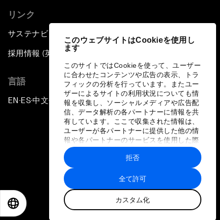
リンク
サステナビリティへの取り組み
このウェブサイトはCookieを使用し
ます
採用情報 (英語のみ)
このサイトではCookieを使って、ユーザー
に合わせたコンテンツや広告の表示、トラ
言語
フィックの分析を行っています。またユー
ザーによるサイトの利用状況についても情
EN
ES
中文
日本語
▪
▪
▪
報を収集し、ソーシャルメディアや広告配
信、データ解析の各パートナーに情報を共
有しています。ここで収集された情報は、
ユーザーが各パートナーに提供した他の情
報や各パートナーのサービスを使用した際
に収集された情報と組み合わされ、各パー
拒否
トナーによって使用されることがありま
プライバシーポリシーと利用規約
す。
全て許可
サイトマップ
カスタム化
©
2026
世界経済フォーラム
EN
ES
中文
日本語