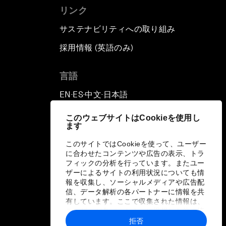
リンク
サステナビリティへの取り組み
採用情報 (英語のみ)
て
言語
EN
ES
中文
日本語
▪
▪
▪
このウェブサイトはCookieを使用し
ます
このサイトではCookieを使って、ユーザー
に合わせたコンテンツや広告の表示、トラ
フィックの分析を行っています。またユー
ザーによるサイトの利用状況についても情
報を収集し、ソーシャルメディアや広告配
信、データ解析の各パートナーに情報を共
有しています。ここで収集された情報は、
ユーザーが各パートナーに提供した他の情
報や各パートナーのサービスを使用した際
拒否