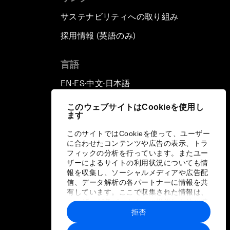
サステナビリティへの取り組み
採用情報 (英語のみ)
て
言語
EN
ES
中文
日本語
▪
▪
▪
このウェブサイトはCookieを使用し
ます
このサイトではCookieを使って、ユーザー
に合わせたコンテンツや広告の表示、トラ
フィックの分析を行っています。またユー
ザーによるサイトの利用状況についても情
報を収集し、ソーシャルメディアや広告配
信、データ解析の各パートナーに情報を共
有しています。ここで収集された情報は、
ユーザーが各パートナーに提供した他の情
報や各パートナーのサービスを使用した際
拒否
に収集された情報と組み合わされ、各パー