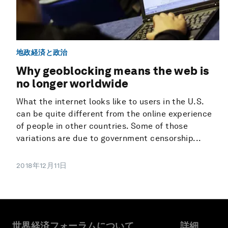
地政経済と政治
Why geoblocking means the web is
no longer worldwide
What the internet looks like to users in the U.S.
can be quite different from the online experience
of people in other countries. Some of those
variations are due to government censorship...
2018年12月11日
世界経済フォーラムについて
詳細