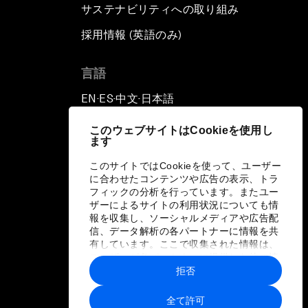
サステナビリティへの取り組み
採用情報 (英語のみ)
て
言語
EN
ES
中文
日本語
▪
▪
▪
このウェブサイトはCookieを使用し
ます
このサイトではCookieを使って、ユーザー
に合わせたコンテンツや広告の表示、トラ
フィックの分析を行っています。またユー
ザーによるサイトの利用状況についても情
報を収集し、ソーシャルメディアや広告配
信、データ解析の各パートナーに情報を共
有しています。ここで収集された情報は、
ユーザーが各パートナーに提供した他の情
報や各パートナーのサービスを使用した際
拒否
に収集された情報と組み合わされ、各パー
トナーによって使用されることがありま
全て許可