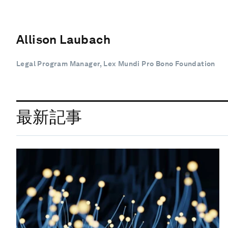
Allison Laubach
Legal Program Manager, Lex Mundi Pro Bono Foundation
最新記事