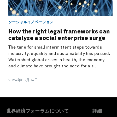
ソーシャルイノベーション
How the right legal frameworks can
catalyze a social enterprise surge
The time for small intermittent steps towards
inclusivity, equality and sustainability has passed.
Watershed global crises in health, the economy
and climate have brought the need for a s...
2024年06月04日
世界経済フォーラムについて
詳細