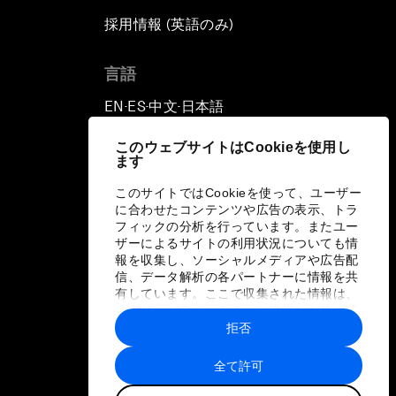
採用情報 (英語のみ)
て
言語
EN
ES
中文
日本語
▪
▪
▪
このウェブサイトはCookieを使用し
ます
このサイトではCookieを使って、ユーザー
に合わせたコンテンツや広告の表示、トラ
フィックの分析を行っています。またユー
ザーによるサイトの利用状況についても情
報を収集し、ソーシャルメディアや広告配
信、データ解析の各パートナーに情報を共
有しています。ここで収集された情報は、
ユーザーが各パートナーに提供した他の情
報や各パートナーのサービスを使用した際
拒否
に収集された情報と組み合わされ、各パー
トナーによって使用されることがありま
全て許可
す。