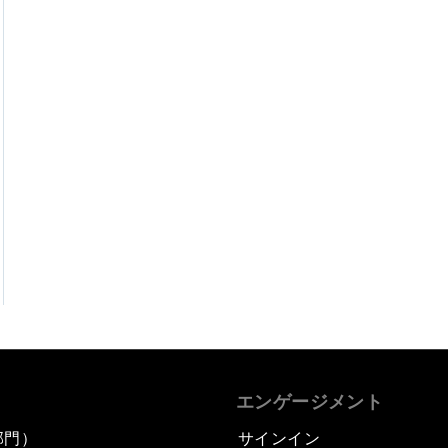
エンゲージメント
部門）
サインイン