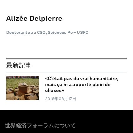
Alizée Delpierre
Doctorante au CSO, Sciences Po – USPC
最新記事
«C’était pas du vrai humanitaire,
mais ça m’a apporté plein de
choses»
2018年08月17日
世界経済フォーラムについて