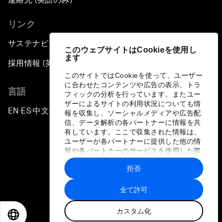
リンク
サステナビリティへの取り組み
このウェブサイトはCookieを使用し
ます
採用情報 (英語のみ)
このサイトではCookieを使って、ユーザー
に合わせたコンテンツや広告の表示、トラ
言語
フィックの分析を行っています。またユー
ザーによるサイトの利用状況についても情
EN
ES
中文
日本語
▪
▪
▪
報を収集し、ソーシャルメディアや広告配
信、データ解析の各パートナーに情報を共
有しています。ここで収集された情報は、
ユーザーが各パートナーに提供した他の情
報や各パートナーのサービスを使用した際
に収集された情報と組み合わされ、各パー
拒否
トナーによって使用されることがありま
プライバシーポリシーと利用規約
す。
全て許可
サイトマップ
カスタム化
©
2026
世界経済フォーラム
EN
ES
中文
日本語