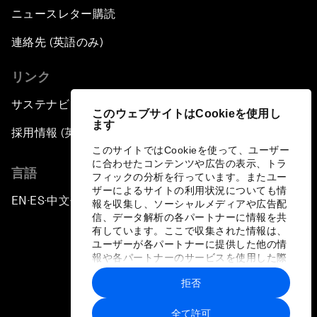
ニュースレター購読
連絡先 (英語のみ)
リンク
サステナビリティへの取り組み
このウェブサイトはCookieを使用し
ます
採用情報 (英語のみ)
このサイトではCookieを使って、ユーザー
に合わせたコンテンツや広告の表示、トラ
言語
フィックの分析を行っています。またユー
ザーによるサイトの利用状況についても情
EN
ES
中文
日本語
▪
▪
▪
報を収集し、ソーシャルメディアや広告配
信、データ解析の各パートナーに情報を共
有しています。ここで収集された情報は、
ユーザーが各パートナーに提供した他の情
報や各パートナーのサービスを使用した際
に収集された情報と組み合わされ、各パー
拒否
トナーによって使用されることがありま
プライバシーポリシーと利用規約
す。
全て許可