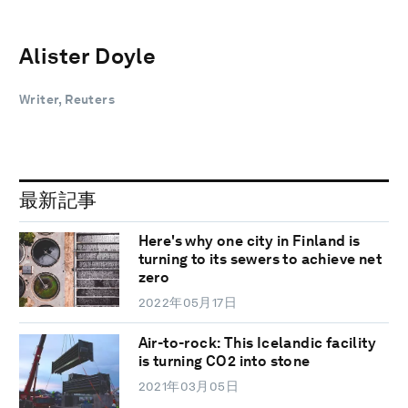
Alister Doyle
Writer, Reuters
最新記事
Here's why one city in Finland is
turning to its sewers to achieve net
zero
2022年05月17日
Air-to-rock: This Icelandic facility
is turning CO2 into stone
2021年03月05日