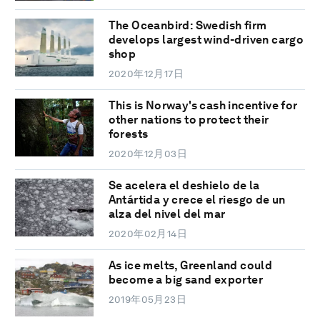
The Oceanbird: Swedish firm
develops largest wind-driven cargo
shop
2020年12月17日
This is Norway's cash incentive for
other nations to protect their
forests
2020年12月03日
Se acelera el deshielo de la
Antártida y crece el riesgo de un
alza del nivel del mar
2020年02月14日
As ice melts, Greenland could
become a big sand exporter
2019年05月23日