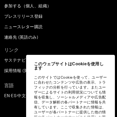
参加する（個人、組織）
プレスリリース登録
ニュースレター購読
連絡先 (英語のみ)
リンク
サステナビリティへの取り組み
このウェブサイトはCookieを使用し
ます
採用情報 (英語のみ)
このサイトではCookieを使って、ユーザー
に合わせたコンテンツや広告の表示、トラ
言語
フィックの分析を行っています。またユー
ザーによるサイトの利用状況についても情
EN
ES
中文
日本語
▪
▪
▪
報を収集し、ソーシャルメディアや広告配
信、データ解析の各パートナーに情報を共
有しています。ここで収集された情報は、
ユーザーが各パートナーに提供した他の情