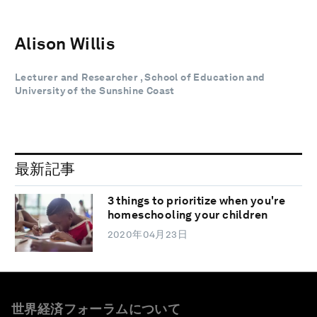
Alison Willis
Lecturer and Researcher , School of Education and
University of the Sunshine Coast
最新記事
3 things to prioritize when you're
homeschooling your children
2020年04月23日
世界経済フォーラムについて