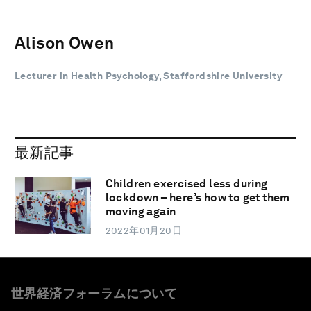
Alison Owen
Lecturer in Health Psychology, Staffordshire University
最新記事
Children exercised less during
lockdown – here’s how to get them
moving again
2022年01月20日
世界経済フォーラムについて