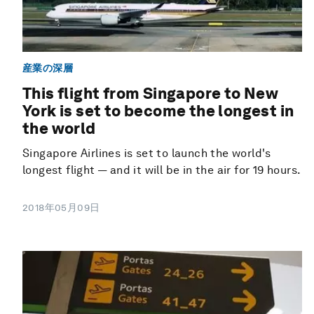
産業の深層
This flight from Singapore to New
York is set to become the longest in
the world
Singapore Airlines is set to launch the world's
longest flight — and it will be in the air for 19 hours.
2018年05月09日