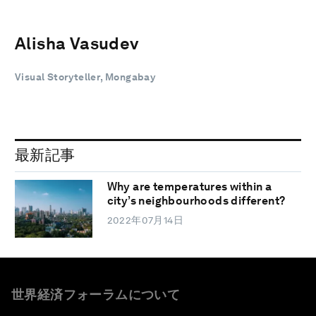
Alisha Vasudev
Visual Storyteller, Mongabay
最新記事
Why are temperatures within a
city’s neighbourhoods different?
2022年07月14日
世界経済フォーラムについて