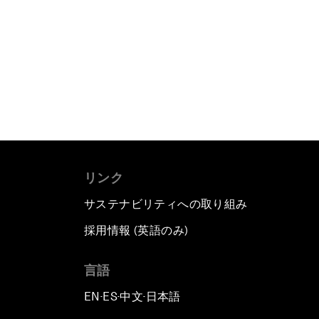
リンク
サステナビリティへの取り組み
採用情報 (英語のみ)
て
言語
EN
ES
中文
日本語
▪
▪
▪