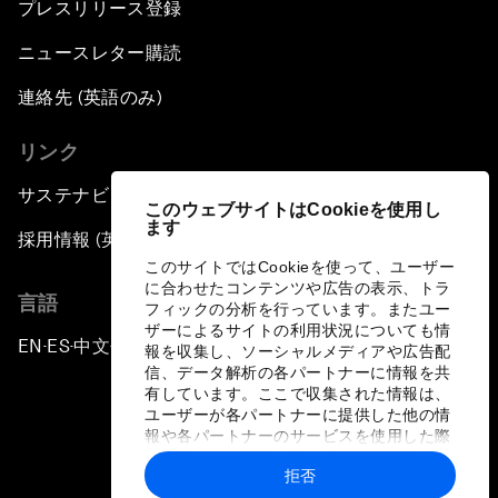
プレスリリース登録
ニュースレター購読
連絡先 (英語のみ)
リンク
サステナビリティへの取り組み
このウェブサイトはCookieを使用し
ます
採用情報 (英語のみ)
このサイトではCookieを使って、ユーザー
に合わせたコンテンツや広告の表示、トラ
言語
フィックの分析を行っています。またユー
ザーによるサイトの利用状況についても情
EN
ES
中文
日本語
▪
▪
▪
報を収集し、ソーシャルメディアや広告配
信、データ解析の各パートナーに情報を共
有しています。ここで収集された情報は、
ユーザーが各パートナーに提供した他の情
報や各パートナーのサービスを使用した際
に収集された情報と組み合わされ、各パー
拒否
トナーによって使用されることがありま
プライバシーポリシーと利用規約