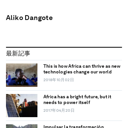
Aliko Dangote
最新記事
This is how Africa can thrive as new
technologies change our world
2018年10月02日
Africa has a bright future, but it
needs to power itself
2017年04月20日
Impulsar la transformación