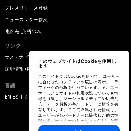
プレスリリース登録
ニュースレター購読
連絡先 (英語のみ)
リンク
サステナビリティへの取り組み
このウェブサイトはCookieを使用し
ます
採用情報 (英語のみ)
このサイトではCookieを使って、ユーザー
に合わせたコンテンツや広告の表示、トラ
言語
フィックの分析を行っています。またユー
ザーによるサイトの利用状況についても情
EN
ES
中文
日本語
▪
▪
▪
報を収集し、ソーシャルメディアや広告配
信、データ解析の各パートナーに情報を共
有しています。ここで収集された情報は、
ユーザーが各パートナーに提供した他の情
報や各パートナーのサービスを使用した際
に収集された情報と組み合わされ、各パー