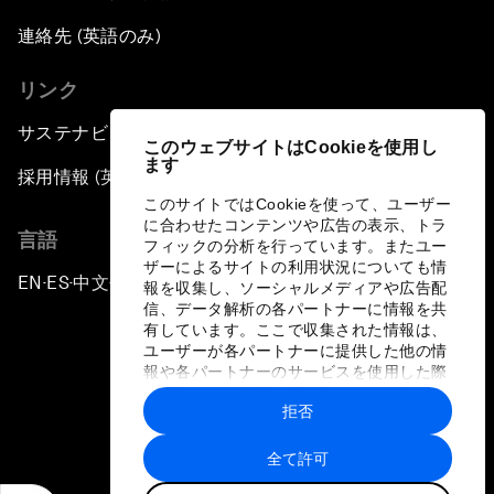
連絡先 (英語のみ)
リンク
サステナビリティへの取り組み
このウェブサイトはCookieを使用し
ます
採用情報 (英語のみ)
このサイトではCookieを使って、ユーザー
に合わせたコンテンツや広告の表示、トラ
言語
フィックの分析を行っています。またユー
ザーによるサイトの利用状況についても情
EN
ES
中文
日本語
▪
▪
▪
報を収集し、ソーシャルメディアや広告配
信、データ解析の各パートナーに情報を共
有しています。ここで収集された情報は、
ユーザーが各パートナーに提供した他の情
報や各パートナーのサービスを使用した際
に収集された情報と組み合わされ、各パー
拒否
トナーによって使用されることがありま
プライバシーポリシーと利用規約
す。
全て許可
サイトマップ